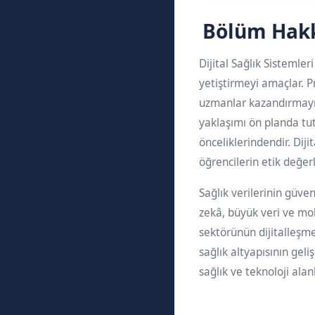
Bölüm Hak
Dijital Sağlık Sistemler
yetiştirmeyi amaçlar. P
uzmanlar kazandırmayı 
yaklaşımı ön planda tut
önceliklerindendir. Dij
öğrencilerin etik değerl
Sağlık verilerinin güve
zekâ, büyük veri ve mob
sektörünün dijitalleşme
sağlık altyapısının gel
sağlık ve teknoloji ala