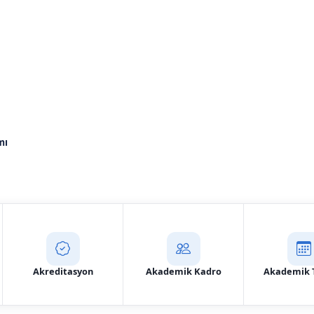
l Sağlık Sistemleri Tek
mı
Aday Başvuru
İletişim
Akreditasyon
Akademik Kadro
Akademik 