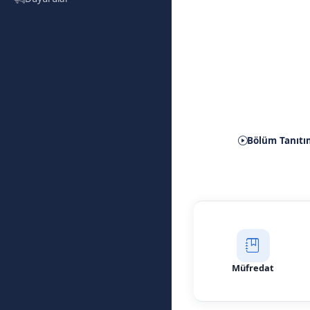
Dijita
Bölüm Tanıtı
Müfredat