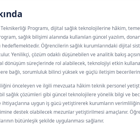
kında
i Teknikerliği Programı, dijital sağlık teknolojilerine hâkim, temel
rogram, sağlık bilişimi alanında kullanılan güncel yazılım, donan
hedeflemektedir. Öğrencilerin sağlık kurumlarındaki dijital sis
ulur. Yenilikçi, çözüm odaklı düşünebilen ve analitik bakış açısı
ital dönüşüm süreçlerinde rol alabilecek, teknolojiyi etkin kullan
ere bağlı, sorumluluk bilinci yüksek ve güçlü iletişim becerileri
nliğini önceleyen ve ilgili mevzuata hâkim teknik personel yeti
il sağlık çözümleri gibi güncel teknolojilere yönelik bilgi ve be
 ihtiyaçlarına uygun iş gücü yetiştirerek kurumların verimliliğine
işimine destek olabilecek mezunlar yetiştirilmesi amaçlanır. Öğren
nlarının bütünleşik şekilde uygulanması sağlanır.