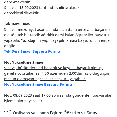
gerekmektedir.
Sınavlar 13.09.2023 tarihinde
online
olarak
gerçekleştirilecektir.
Tek Ders Sınavı
Sınava, mezuniyet aşamasında olan daha önce alıp başarısız
olduğu tek bir teorik ağırlıklı dersi kalan öğrenciler başvuru
yapabilir. Yaz stajının yapılıp yapılmaması başvuru için engel
değildir.
Tek Ders Sınavı Başvuru Formu
Not Yükseltme Sınavı
Sınava, bütün dersleri başarılı ve koşullu başarılı olmuş,
genel not ortalaması 4.00 üzerinden 2.00’dan az olduğu için
mezun olamayan öğrenciler başvuru yapabilir.
Not Yükseltme Sınavı Başvuru Formu
Not:
08.09.2023 saat 17.00 sonrasında gönderilen başvurular
işleme alınmayacaktır.
İGÜ Önlisans ve Lisans Eğitim Öğretim ve Sınav